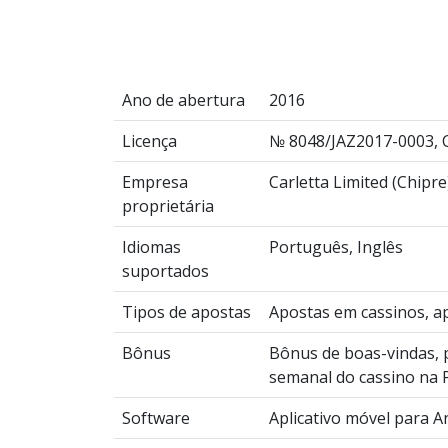
Ano de abertura
2016
Licença
№ 8048/JAZ2017-0003, 
Empresa
Carletta Limited (Chipre
proprietária
Idiomas
Português, Inglês
suportados
Tipos de apostas
Apostas em cassinos, ap
Bônus
Bônus de boas-vindas, p
semanal do cassino na 
Software
Aplicativo móvel para A