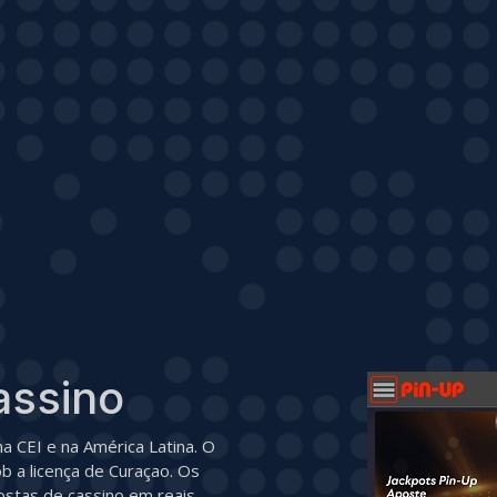
assino
na CEI e na América Latina. O
ob a licença de Curaçao. Os
stas de cassino em reais.