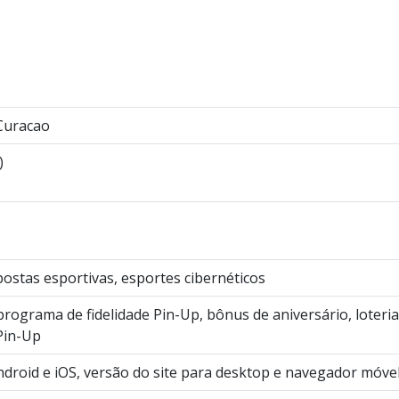
Curacao
)
ostas esportivas, esportes cibernéticos
rograma de fidelidade Pin-Up, bônus de aniversário, loteri
Pin-Up
ndroid e iOS, versão do site para desktop e navegador móve