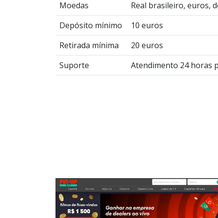
Moedas
Real brasileiro, euros, 
Depósito mínimo
10 euros
Retirada mínima
20 euros
Suporte
Atendimento 24 horas por